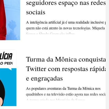
seguidores espaço nas redes
sociais
A inteligência artificial já é uma realidade inclusive pa
quem não está atento às novas tecnologias. Miquela
Sousa e Shudu Gram são influe
Turma da Mônica conquista 
Twitter com respostas rápida
e engraçadas
As populares aventuras da Turma da Mônica nos
quadrinhos e na televisão estão agora nas redes sociais
A turma criada por Maurício de Sousa